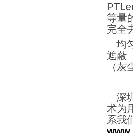
PT
等量
完全
均
遮蔽
（灰
深
术为
系我们
www.