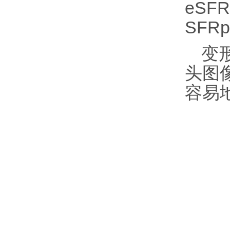
eSF
SFRp
变
头图
容易