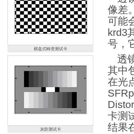
像差
可能会
krd
号，
棋盘式畸变测试卡
透
其中
在光
SFR
Dis
卡测
结果
灰阶测试卡