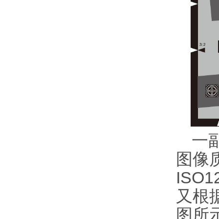
一
图像质
ISO1
又根
图所