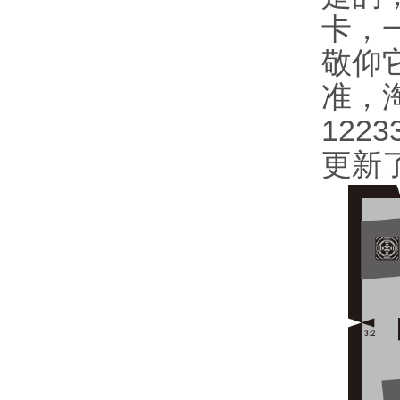
卡，
敬仰
准，
122
更新